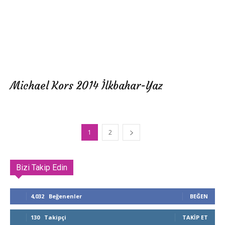
Michael Kors 2014 İlkbahar-Yaz
1
2
Bizi Takip Edin
4,032
Beğenenler
BEĞEN
130
Takipçi
TAKIP ET