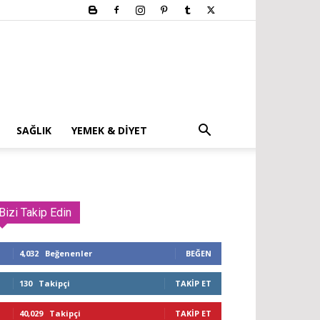
SAĞLIK
YEMEK & DIYET
Bizi Takip Edin
4,032
Beğenenler
BEĞEN
130
Takipçi
TAKIP ET
40,029
Takipçi
TAKIP ET