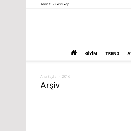
Kayıt Ol / Giriş Yap
GIYIM
TREND
A
Ana Sayfa
2016
Arşiv