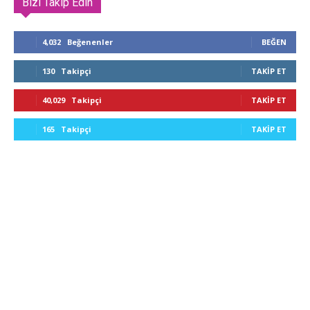
Bizi Takip Edin
4,032
Beğenenler
BEĞEN
130
Takipçi
TAKIP ET
40,029
Takipçi
TAKIP ET
165
Takipçi
TAKIP ET