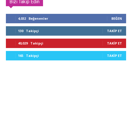
Bizi Takip Edin
4,032
Beğenenler
BEĞEN
130
Takipçi
TAKIP ET
40,029
Takipçi
TAKIP ET
165
Takipçi
TAKIP ET