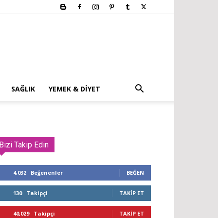
SAĞLIK
YEMEK & DIYET
Bizi Takip Edin
4,032
Beğenenler
BEĞEN
130
Takipçi
TAKIP ET
40,029
Takipçi
TAKIP ET