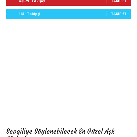
40,029
Takipçi
TAKIP ET
165
Takipçi
TAKIP ET
Sevgiliye Söylenebilecek En Güzel Aşk