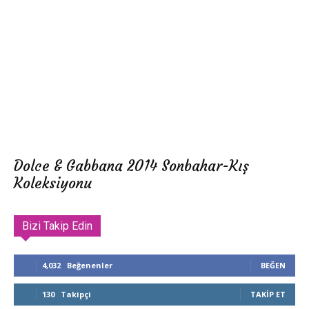
Dolce & Gabbana 2014 Sonbahar-Kış
Koleksiyonu
Bizi Takip Edin
4,032
Beğenenler
BEĞEN
130
Takipçi
TAKIP ET