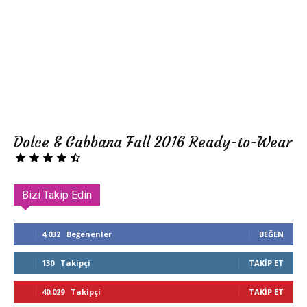
Dolce & Gabbana Fall 2016 Ready-to-Wear
Bizi Takip Edin
4,032
Beğenenler
BEĞEN
130
Takipçi
TAKIP ET
40,029
Takipçi
TAKIP ET