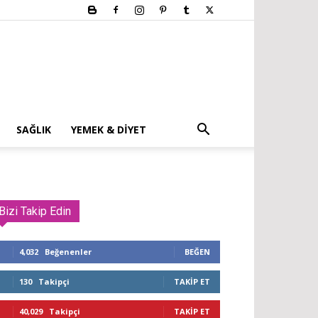
SAĞLIK
YEMEK & DIYET
Bizi Takip Edin
4,032
Beğenenler
BEĞEN
130
Takipçi
TAKIP ET
40,029
Takipçi
TAKIP ET