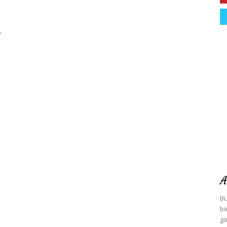
A
Bü
bi
gö