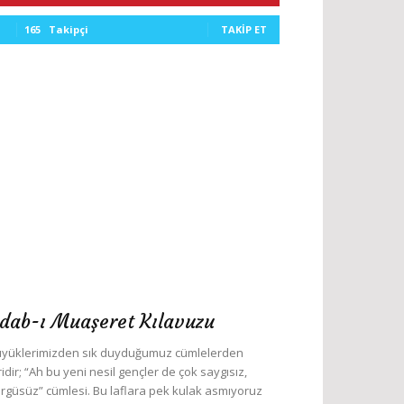
165
Takipçi
TAKIP ET
dab-ı Muaşeret Kılavuzu
yüklerimizden sık duyduğumuz cümlelerden
ridir; “Ah bu yeni nesil gençler de çok saygısız,
rgüsüz” cümlesi. Bu laflara pek kulak asmıyoruz