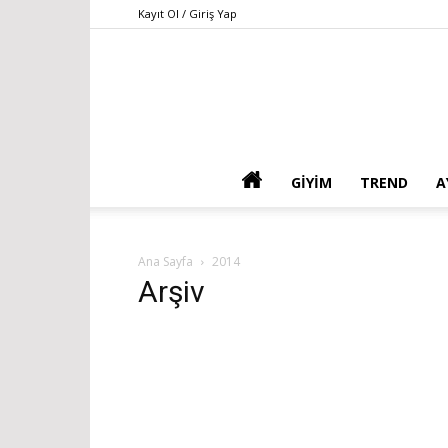
Kayıt Ol / Giriş Yap
GIYIM
TREND
A
Ana Sayfa
2014
Arşiv