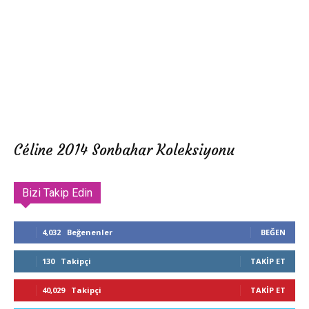
Céline 2014 Sonbahar Koleksiyonu
Bizi Takip Edin
4,032
Beğenenler
BEĞEN
130
Takipçi
TAKIP ET
40,029
Takipçi
TAKIP ET