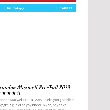
165
Takipçi
TAKIP ET
randon Maxwell Pre-Fall 2019
andon Maxwell Pre-Fall 2019 koleksiyon görselleri
çtiğimiz günlerde yayınlandı. Siyah, beyaz ve