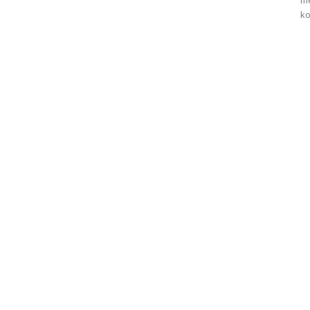
me
ko