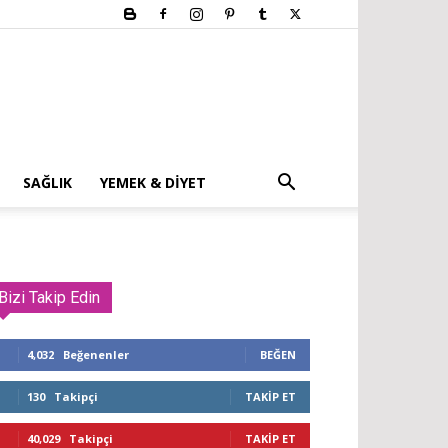
SAĞLIK
YEMEK & DIYET
Bizi Takip Edin
4,032
Beğenenler
BEĞEN
130
Takipçi
TAKIP ET
40,029
Takipçi
TAKIP ET