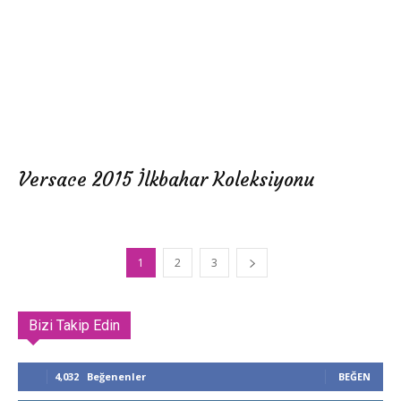
Versace 2015 İlkbahar Koleksiyonu
1
2
3
Bizi Takip Edin
4,032
Beğenenler
BEĞEN