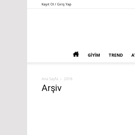
Kayıt Ol / Giriş Yap
GIYIM
TREND
A
Ana Sayfa
2018
Arşiv