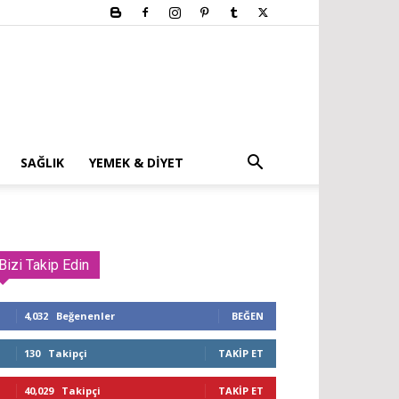
SAĞLIK
YEMEK & DIYET
Bizi Takip Edin
4,032
Beğenenler
BEĞEN
130
Takipçi
TAKIP ET
40,029
Takipçi
TAKIP ET