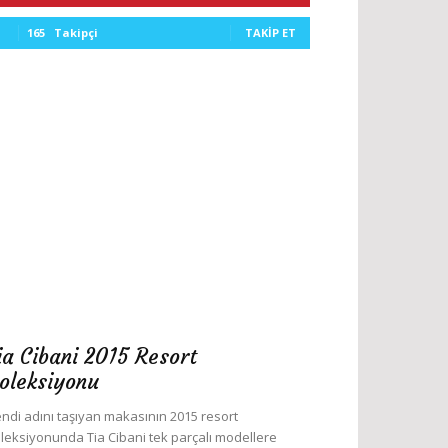
165
Takipçi
TAKIP ET
ia Cibani 2015 Resort
oleksiyonu
ndi adını taşıyan makasının 2015 resort
leksiyonunda Tia Cibani tek parçalı modellere