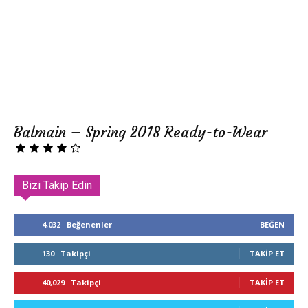
Balmain – Spring 2018 Ready-to-Wear
Bizi Takip Edin
4,032
Beğenenler
BEĞEN
130
Takipçi
TAKIP ET
40,029
Takipçi
TAKIP ET