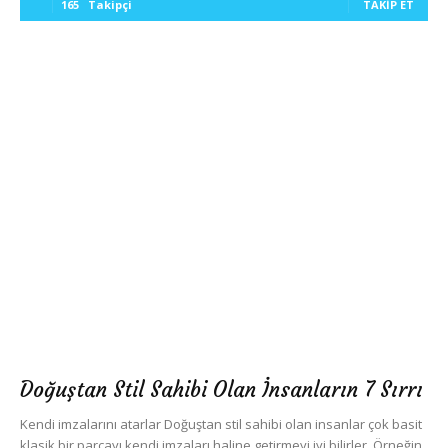
165
Takipçi
TAKIP ET
Doğuştan Stil Sahibi Olan İnsanların 7 Sırrı
Kendi imzalarını atarlar Doğuştan stil sahibi olan insanlar çok basit
klasik bir parçayı kendi imzaları haline getirmeyi iyi bilirler. Örneğin