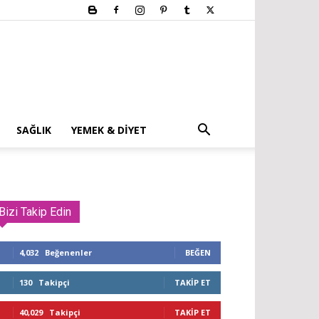
SAĞLIK
YEMEK & DIYET
Bizi Takip Edin
4,032
Beğenenler
BEĞEN
130
Takipçi
TAKIP ET
40,029
Takipçi
TAKIP ET