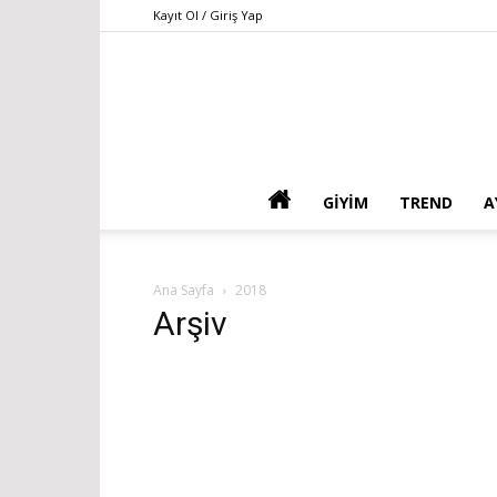
Kayıt Ol / Giriş Yap
GIYIM
TREND
A
Ana Sayfa
2018
Arşiv