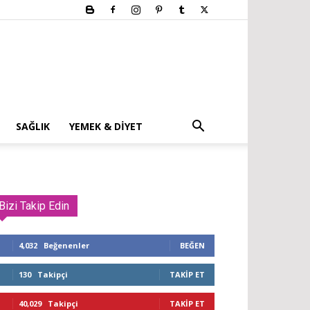
SAĞLIK
YEMEK & DIYET
Bizi Takip Edin
4,032
Beğenenler
BEĞEN
130
Takipçi
TAKIP ET
40,029
Takipçi
TAKIP ET