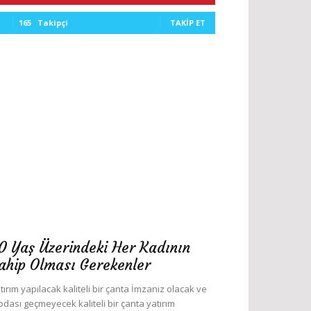
165
Takipçi
TAKIP ET
0 Yaş Üzerindeki Her Kadının
ahip Olması Gerekenler
tırım yapılacak kaliteli bir çanta İmzanız olacak ve
dası geçmeyecek kaliteli bir çanta yatırım