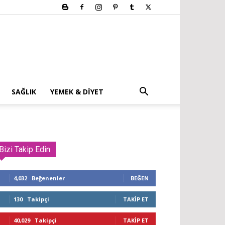
SAĞLIK
YEMEK & DIYET
Bizi Takip Edin
4,032
Beğenenler
BEĞEN
130
Takipçi
TAKIP ET
40,029
Takipçi
TAKIP ET