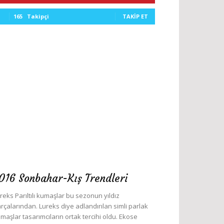
165
Takipçi
TAKIP ET
016 Sonbahar-Kış Trendleri
reks Parıltılı kumaşlar bu sezonun yıldız
rçalarından. Lureks diye adlandırılan simli parlak
maşlar tasarımcıların ortak tercihi oldu. Ekose