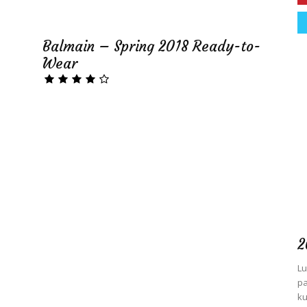
Balmain – Spring 2018 Ready-to-
Wear
2
Lu
pa
ku