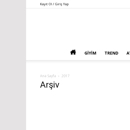
Kayıt Ol / Giriş Yap
GIYIM
TREND
A
Ana Sayfa
2017
Arşiv