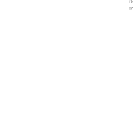
Ek
ön