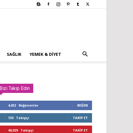
SAĞLIK
YEMEK & DIYET
Bizi Takip Edin
4,032
Beğenenler
BEĞEN
130
Takipçi
TAKIP ET
40,029
Takipçi
TAKIP ET