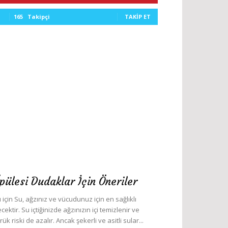
165
Takipçi
TAKIP ET
pülesi Dudaklar İçin Öneriler
 için Su, ağzınız ve vücudunuz için en sağlıklı
ecektir. Su içtiğinizde ağzınızın içi temizlenir ve
rük riski de azalır. Ancak şekerli ve asitli sular...