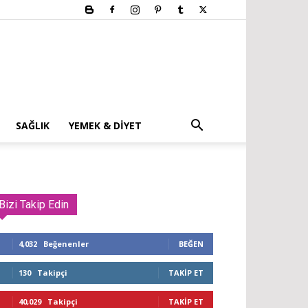
SAĞLIK
YEMEK & DIYET
Bizi Takip Edin
4,032
Beğenenler
BEĞEN
130
Takipçi
TAKIP ET
40,029
Takipçi
TAKIP ET