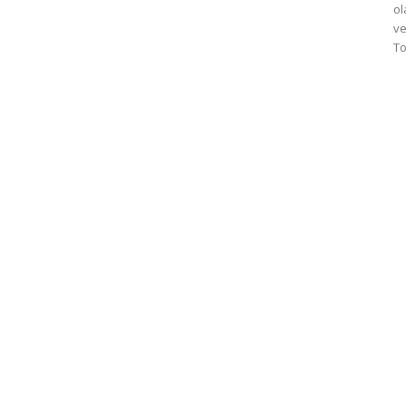
ol
ve
To