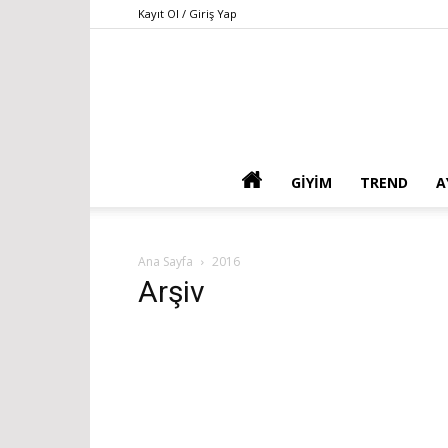
Kayıt Ol / Giriş Yap
GIYIM
TREND
A
Ana Sayfa
2016
Arşiv