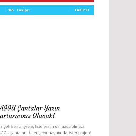
165
Takipçi
TAKIP ET
AGGU Çantalar Yazın
urtarıcınız Olacak!
z gelirken alışveriş listelerinin olmazsa olmazı
GGU çantalar! İster şehir hayatında, ister plajda!