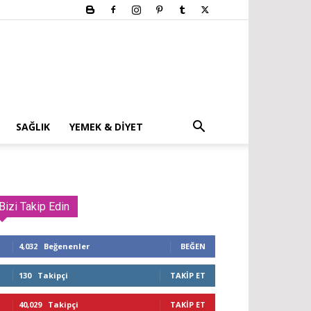
SAĞLIK
YEMEK & DIYET
Bizi Takip Edin
4,032
Beğenenler
BEĞEN
130
Takipçi
TAKIP ET
40,029
Takipçi
TAKIP ET