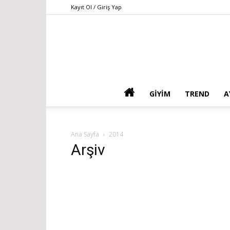
Kayıt Ol / Giriş Yap
GIYIM
TREND
A
Ana Sayfa
2014
Arşiv