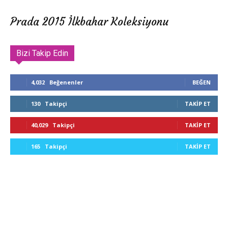
Prada 2015 İlkbahar Koleksiyonu
Bizi Takip Edin
4,032
Beğenenler
BEĞEN
130
Takipçi
TAKIP ET
40,029
Takipçi
TAKIP ET
165
Takipçi
TAKIP ET