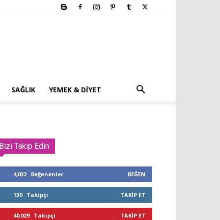
SAĞLIK
YEMEK & DIYET
Bizi Takip Edin
4,032
Beğenenler
BEĞEN
130
Takipçi
TAKIP ET
40,029
Takipçi
TAKIP ET