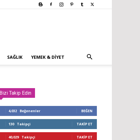
SAĞLIK
YEMEK & DIYET
Bizi Takip Edin
4,032
Beğenenler
BEĞEN
130
Takipçi
TAKIP ET
40,029
Takipçi
TAKIP ET