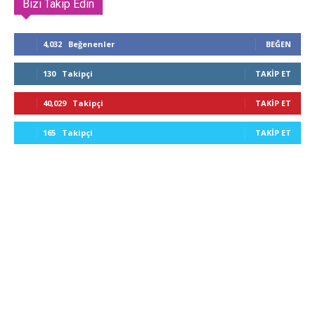
Bizi Takip Edin
4,032
Beğenenler
BEĞEN
130
Takipçi
TAKIP ET
40,029
Takipçi
TAKIP ET
165
Takipçi
TAKIP ET