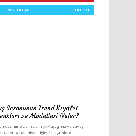
165
Takipçi
TAKIP ET
ış Sezonunun Trend Kıyafet
enkleri ve Modelleri Neler?
ş mevsimine adım adım yaklaştığımız ve yavaş
vaş sonbaharı hissettiğimiz bu günlerde