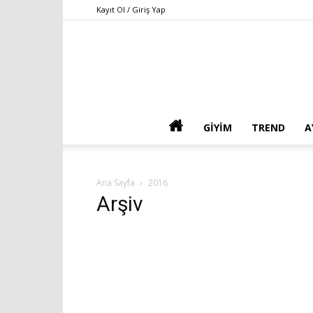
Kayıt Ol / Giriş Yap
GIYIM
TREND
A
Ana Sayfa
2016
Arşiv