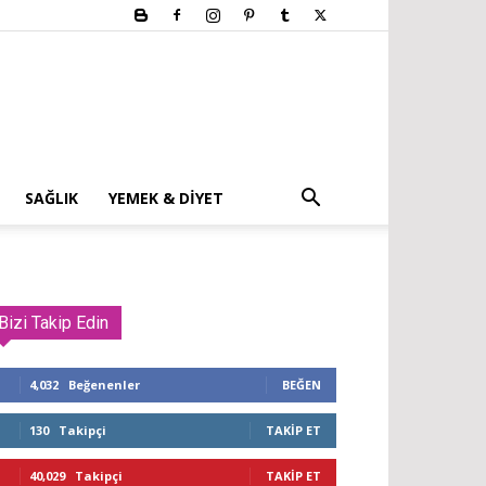
SAĞLIK
YEMEK & DIYET
Bizi Takip Edin
4,032
Beğenenler
BEĞEN
130
Takipçi
TAKIP ET
40,029
Takipçi
TAKIP ET