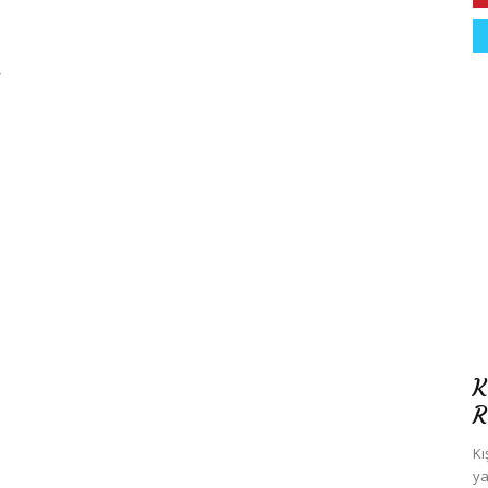
-
K
R
Kı
ya