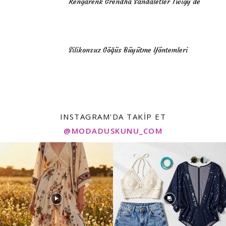
Rengarenk Grendha Sandaletler Twigy’de
Silikonsuz Göğüs Büyütme Yöntemleri
INSTAGRAM'DA TAKIP ET
@MODADUSKUNU_COM