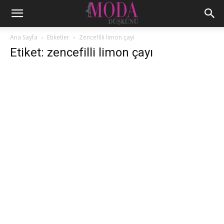
Ana Sayfa
Etiketler
Zencefilli limon çayı
Etiket: zencefilli limon çayı