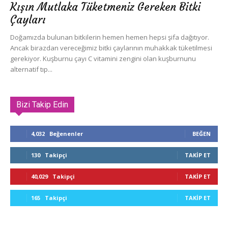
Kışın Mutlaka Tüketmeniz Gereken Bitki
Çayları
Doğamızda bulunan bitkilerin hemen hemen hepsi şifa dağıtıyor.
Ancak birazdan vereceğimiz bitki çaylarının muhakkak tüketilmesi
gerekiyor. Kuşburnu çayı C vitamini zengini olan kuşburnunu
alternatif tıp...
Bizi Takip Edin
4,032
Beğenenler
BEĞEN
130
Takipçi
TAKIP ET
40,029
Takipçi
TAKIP ET
165
Takipçi
TAKIP ET