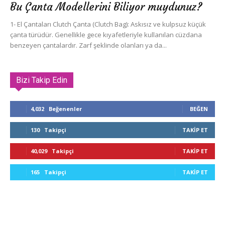
Bu Çanta Modellerini Biliyor muydunuz?
1- El Çantaları Clutch Çanta (Clutch Bag): Askısız ve kulpsuz küçük
çanta türüdür. Genellikle gece kıyafetleriyle kullanılan cüzdana
benzeyen çantalardır. Zarf şeklinde olanları ya da...
Bizi Takip Edin
4,032
Beğenenler
BEĞEN
130
Takipçi
TAKIP ET
40,029
Takipçi
TAKIP ET
165
Takipçi
TAKIP ET