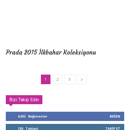
Prada 2015 İlkbahar Koleksiyonu
1
2
3
Bizi Takip Edin
4,032
Beğenenler
BEĞEN
130
Takipçi
TAKIP ET