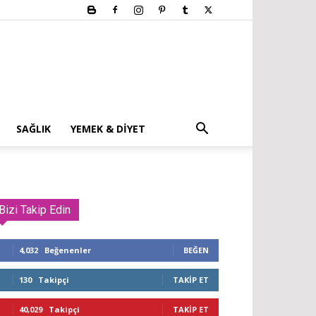
SAĞLIK
YEMEK & DIYET
Bizi Takip Edin
4,032
Beğenenler
BEĞEN
130
Takipçi
TAKIP ET
40,029
Takipçi
TAKIP ET