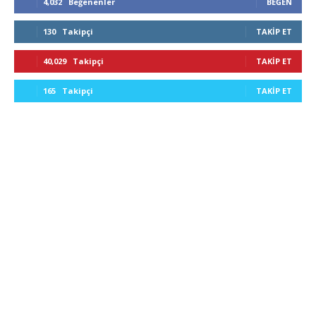
4,032
Beğenenler
BEĞEN
130
Takipçi
TAKIP ET
40,029
Takipçi
TAKIP ET
165
Takipçi
TAKIP ET